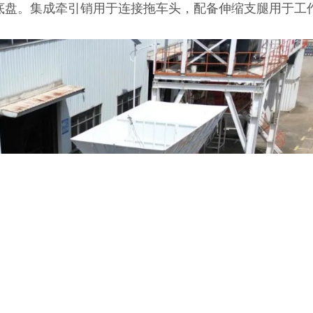
底盘。集成牵引销用于连接拖车头，配备伸缩支腿用于工