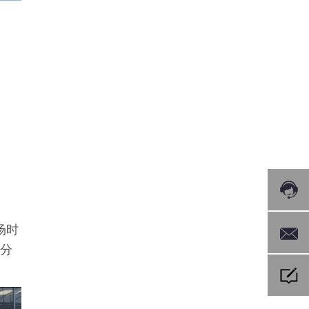
场时
石分