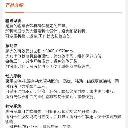
产品介绍
输送系统
超宽的输送皮带机确保稳定的产量。
卸料高度专为大量堆料而设计，避免频繁转料。
可液压折叠，运输/工作状态切换自如。
振动筛
超大的有效筛分面积：6000×1970mm。
大功率侧板电机直接驱动，筛分效率高，维护保养方便。
铆接工艺，减少焊接应力，避免筛体开裂。
可液压升降，留有足够空间便于维护及更换筛网。
动力系统
采用柴油-电混合动力驱动概念，高效、强劲，确保更低油耗，同
时解决电力受限的工况。
可采用纯电驱动，经济、环保，降低能源成本，减少废气排放。
所有与保养相关的组件都非常易于接近，操作便捷。
控制系统
具有菜单引导式操作、可视化和帮助功能的触摸面板。
所有部件及功能均可控制，并且显示所有部件状态，便于快速故障
诊断。
一键启动/停止控制，操作简单、便捷。