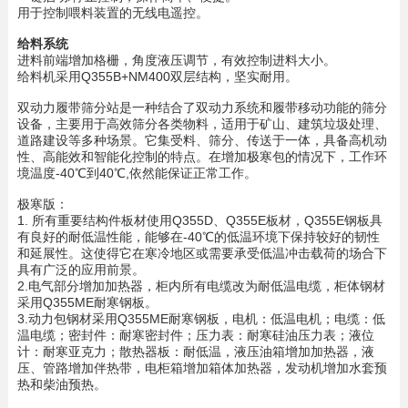
用于控制喂料装置的无线电遥控。
给料系统
进料前端增加格栅，角度液压调节，有效控制进料大小。
给料机采用Q355B+NM400双层结构，坚实耐用。
双动力履带筛分站是一种结合了双动力系统和履带移动功能的筛分
设备，主要用于高效筛分各类物料，适用于矿山、建筑垃圾处理、
道路建设等多种场景。它集受料、筛分、传送于一体，具备高机动
性、高能效和智能化控制的特点。在增加极寒包的情况下，工作环
境温度-40℃到40℃,依然能保证正常工作。
极寒版：
1. 所有重要结构件板材使用Q355D、Q355E板材，Q355E钢板具
有良好的耐低温性能，能够在-40℃的低温环境下保持较好的韧性
和延展性。这使得它在寒冷地区或需要承受低温冲击载荷的场合下
具有广泛的应用前景。
2.电气部分增加加热器，柜内所有电缆改为耐低温电缆，柜体钢材
采用Q355ME耐寒钢板。
3.动力包钢材采用Q355ME耐寒钢板，电机：低温电机；电缆：低
温电缆；密封件：耐寒密封件；压力表：耐寒硅油压力表；液位
计：耐寒亚克力；散热器板：耐低温，液压油箱增加加热器，液
压、管路增加伴热带，电柜箱增加箱体加热器，发动机增加水套预
热和柴油预热。